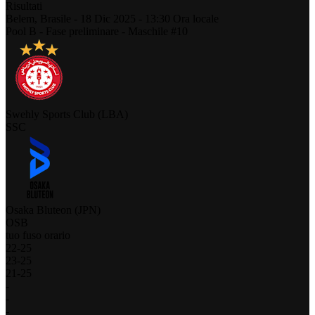
Risultati
Belem,
Brasile
-
18 Dic 2025 -
13:30
Ora locale
Pool B - Fase preliminare - Maschile #10
Swehly Sports Club (LBA)
SSC
Osaka Bluteon (JPN)
OSB
tuo fuso orario
22
-
25
23
-
25
21
-
25
-
-
-