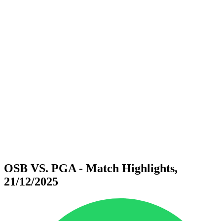
Dove guardare
Biglietti
Programma
Squadre
Classifica
Statistiche
Torneo
News
Stagione 2025
❮
Stagione 2025
Stagione 2024
Stagione 2023
Stagione 2022
Stagione 2021
OSB VS. PGA - Match Highlights,
21/12/2025