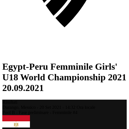
Egypt-Peru Femminile Girls'
U18 World Championship 2021
20.09.2021
Risultati
Durango,
Messico
-
20 Set 2021 -
14:32
Ora locale
Pool B - Fase preliminare - Femminile #4