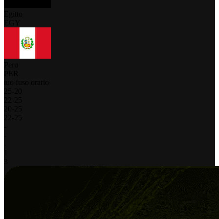
Egitto
EGY
Peru
PER
tuo fuso orario
25
-
20
22
-
25
20
-
25
22
-
25
-
-
-
1
3