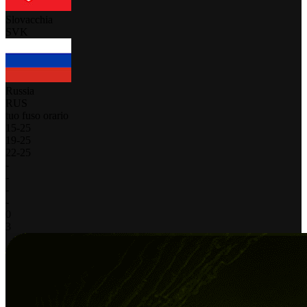
Slovacchia
SVK
Russia
RUS
tuo fuso orario
15
-
25
19
-
25
22
-
25
-
-
-
-
0
3