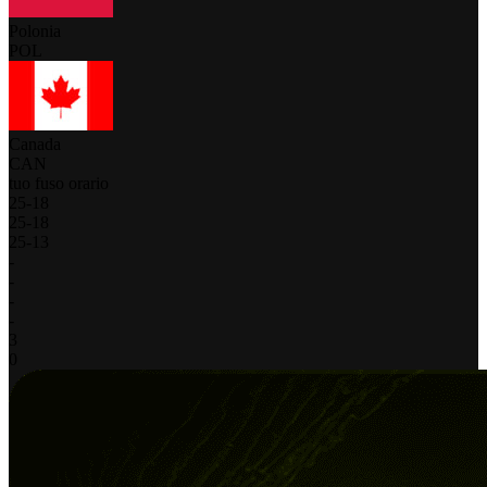
Polonia
POL
Canada
CAN
tuo fuso orario
25
-
18
25
-
18
25
-
13
-
-
-
-
3
0