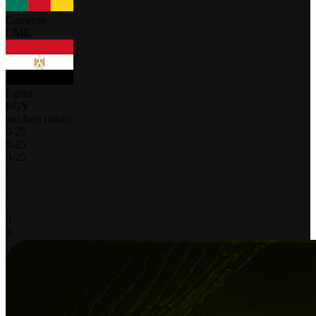
Camerun
CMR
Egitto
EGY
tuo fuso orario
0
-
25
0
-
25
0
-
25
-
-
-
-
0
3