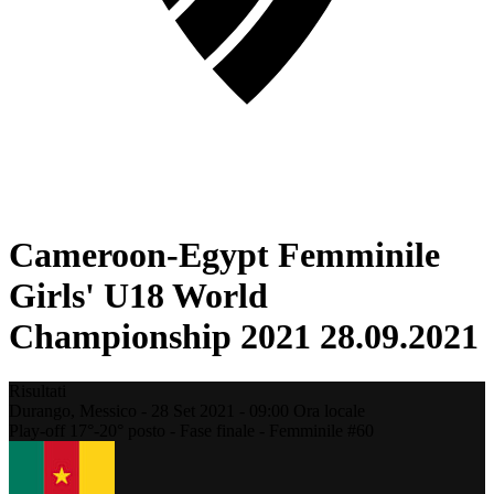
Cameroon-Egypt Femminile
Girls' U18 World
Championship 2021 28.09.2021
Risultati
Durango,
Messico
-
28 Set 2021 -
09:00
Ora locale
Play-off 17°-20° posto - Fase finale - Femminile #60