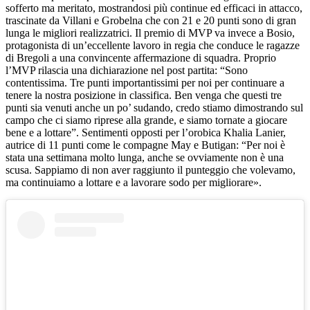
sofferto ma meritato, mostrandosi più continue ed efficaci in attacco,
trascinate da Villani e Grobelna che con 21 e 20 punti sono di gran
lunga le migliori realizzatrici. Il premio di MVP va invece a Bosio,
protagonista di un’eccellente lavoro in regia che conduce le ragazze
di Bregoli a una convincente affermazione di squadra. Proprio
l’MVP rilascia una dichiarazione nel post partita: “Sono
contentissima. Tre punti importantissimi per noi per continuare a
tenere la nostra posizione in classifica. Ben venga che questi tre
punti sia venuti anche un po’ sudando, credo stiamo dimostrando sul
campo che ci siamo riprese alla grande, e siamo tornate a giocare
bene e a lottare”. Sentimenti opposti per l’orobica Khalia Lanier,
autrice di 11 punti come le compagne May e Butigan: “Per noi è
stata una settimana molto lunga, anche se ovviamente non è una
scusa. Sappiamo di non aver raggiunto il punteggio che volevamo,
ma continuiamo a lottare e a lavorare sodo per migliorare».