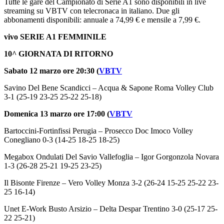
Tutte le gare del Campionato di Serie A1 sono disponibili in live
streaming su VBTV con telecronaca in italiano. Due gli
abbonamenti disponibili: annuale a 74,99 € e mensile a 7,99 €.
vivo SERIE A1 FEMMINILE
10^ GIORNATA DI RITORNO
Sabato 12 marzo ore 20:30 (
VBTV
Savino Del Bene Scandicci – Acqua & Sapone Roma Volley Club
3-1 (25-19 23-25 25-22 25-18)
Domenica 13 marzo ore 17:00 (
VBTV
Bartoccini-Fortinfissi Perugia – Prosecco Doc Imoco Volley
Conegliano 0-3 (14-25 18-25 18-25)
Megabox Ondulati Del Savio Vallefoglia – Igor Gorgonzola Novara
1-3 (26-28 25-21 19-25 23-25)
Il Bisonte Firenze – Vero Volley Monza 3-2 (26-24 15-25 25-22 23-
25 16-14)
Unet E-Work Busto Arsizio – Delta Despar Trentino 3-0 (25-17 25-
22 25-21)