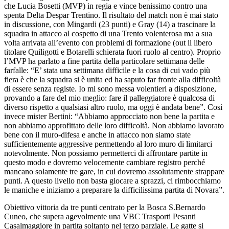
che Lucia Bosetti (MVP) in regia e vince benissimo contro una
spenta Delta Despar Trentino. Il risultato del match non è mai stato
in discussione, con Mingardi (23 punti) e Gray (14) a trascinare la
squadra in attacco al cospetto di una Trento volenterosa ma a sua
volta arrivata all’evento con problemi di formazione (out il libero
titolare Quiligotti e Botarelli schierata fuori ruolo al centro). Proprio
l’MVP ha parlato a fine partita della particolare settimana delle
farfalle: “E’ stata una settimana difficile e la cosa di cui vado più
fiera è che la squadra si è unita ed ha saputo far fronte alla difficoltà
di essere senza registe. Io mi sono messa volentieri a disposizione,
provando a fare del mio meglio: fare il palleggiatore è qualcosa di
diverso rispetto a qualsiasi altro ruolo, ma oggi è andata bene”. Così
invece mister Bertini: “Abbiamo approcciato non bene la partita e
non abbiamo approfittato delle loro difficoltà. Non abbiamo lavorato
bene con il muro-difesa e anche in attacco non siamo state
sufficientemente aggressive permettendo al loro muro di limitarci
notevolmente. Non possiamo permetterci di affrontare partite in
questo modo e dovremo velocemente cambiare registro perché
mancano solamente tre gare, in cui dovremo assolutamente strappare
punti. A questo livello non basta giocare a sprazzi, ci rimbocchiamo
le maniche e iniziamo a preparare la difficilissima partita di Novara”.
Obiettivo vittoria da tre punti centrato per la Bosca S.Bernardo
Cuneo, che supera agevolmente una VBC Trasporti Pesanti
Casalmaggiore in partita soltanto nel terzo parziale. Le gatte si