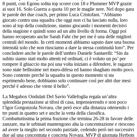
8 punti, con Egonu solita top scorer con 18 e Plummer MVP grazie
ai suoi 16. Solo Guerra a quota 10 per le maglie nere. Nel dopo gara
le parole dei due coach, per primo Luca Cristofani. “Abbiamo
giocato contro una squadra che oggi non ci ha lasciato nulla, loro
sono al top della condizione, stanno giocando i momenti decisivi
della stagione e quindi sono ad un alto livello di forma. Oggi poi
hanno recuperato anche Sarah Fahr che per me è una delle migliori
centrali del mondo. In certi momenti abbiamo saputo dare una buona
intensità solo che non riusciamo a dare la stessa continuità loro“. Per
concludere anche le parole dell’umbro Daniele Santarelli: “Sin da
subito siamo stati molto attenti ed ordinati, ci è voluto un po’ per
rompere il ghiaccio ma poi una volta iniziato a difendere, le ragazze
sono state bellissime nel muro-difesa ed hanno sbagliato molto poco.
Sono contento perché la squadra in questo momento si sta
esprimendo bene, dobbiamo solo continuare così per altri due mesi
perché è adesso che viene il bello”.
La Megabox Ondulati Del Savio Vallefoglia regala un’altra
splendida prestazione ai tifosi di casa, impensierendo e non poco
l‘Igor Gorgonzola Novara, che però esce alla distanza ottenendo i
tre punti in quattro set e anche la vetta della classifica.
Combattutissima la prima frazione che termina 26-28 in favore delle
zanzare, ma le urbinati mantengono alta la concentrazione e riescono
ad avere la meglio nel secondo parziale, cedendo però nei successivi
due ad una concentrata e concreta Novara. MVP di giornata Herbots