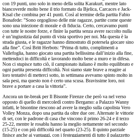
con 19 punti, uno solo in meno della solita Karakurt, mentre lato
biancoverde molto bene il trio formato da Bjelica, Carcaces e Jack-
Kisal che combina per 41 punti. Così al termine della partita Fabio
Bonafede: ”Sono orgoglioso delle mie ragazze, partite come queste
sono una iniezione di morale e di fiducia. Certo, cercavamo punti
con tutte le nostre forze, e finire la partita senza avere raccolto nulla
è un’ingiustizia dal punto di vista sportivo per noi. Ma questa è la
strada giusta, e le ragazze hanno dimostrato di potersela giocare sino
alla fine”. Così Britt Herbots: “Prima di tutto, complimenti a
Vallefoglia, hanno giocato una partita bellissima dall’inizio alla fine,
mettendoci in difficoltà e lavorando molto bene a muro e in difesa.
Non ci stupisce tutto ciò, il campionato italiano è molto equilibrato e
ogni partita presenta difficoltà. Noi siamo state brave a reagire ai
loro tentativi di metterci sotto, in settimana avevamo spinto molto in
sala pesi, ma questo non è certo una scusa. Bravissime loro, noi
brave a portare a casa la vittoria”.
Ancora un tie-break per Il Bisonte Firenze che però va nel verso
opposto di quello di mercoledì contro Bergamo: a Palazzo Wanny
infatti, le bisontine riescono ad avere la meglio sulla capolista Vero
Volley Monza, dopo una partita da oltre due ore. Alternate le vittorie
di set, con le padrone di casa che vincono il primo 26-24 e il terzo
25-22, mentre le rosablu hanno la meglio nettamente nel secondo
(15-25) e con più difficoltà nel quarto (23-25). Il quinto parziale
finisce anche ai vantaggi, con i festeggiamenti di tutto il palazzetto