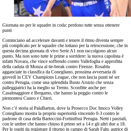
Giornata no per le squadre in coda: perdono tutte senza ottenere
punti
Cominciano ad accelerare davanti e tenere il ritmo diventa sempre
più complicato per le squadre che lottano per la retrocessione, che in
questa decima giornata di vivo Serie A1 non raccolgono alcun
punto. Ma non sono tutte le prime a sorridere: la nuova capolista è
infatti Novara, che vince soffrendo contro Vallefoglia e approfitta
della caduta di Monza al tie-break contro Firenze. Rosablu
agganciate in classifica da Conegliano, prossima avversaria di
giovedì in CEV Champions League, che non lascia punti né set
contro Perugia, come una splendida Busto Arsizio che senza
palleggiatrici ha la meglio su Trento. Sconfitte anche per
Casalmaggiore e Bergamo, che hanno la peggio contro le
piemontesi Cuneo e Chieri.
Non c’è storia al PalaBarton, dove la Prosecco Doc Imoco Volley
Conegliano mostra la proprio superiorità vincendo 0-3 contro le
padrone di casa della Bartoccini-Fortinifissi Perugia. Netti i parziali,
con le umbre che hanno chiuso il primo set a 14 e gli altri due a 18.
Per le ospiti da registrare il ritorno in campo di Sarah Fahr, autrice di