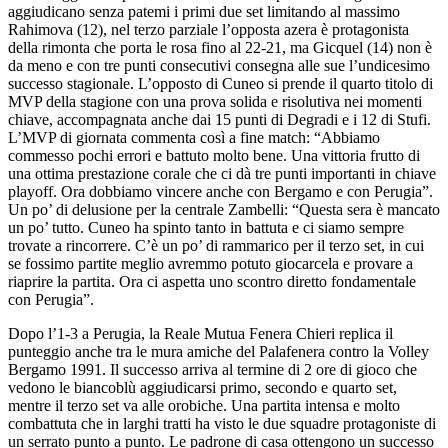
aggiudicano senza patemi i primi due set limitando al massimo
Rahimova (12), nel terzo parziale l’opposta azera è protagonista
della rimonta che porta le rosa fino al 22-21, ma Gicquel (14) non è
da meno e con tre punti consecutivi consegna alle sue l’undicesimo
successo stagionale. L’opposto di Cuneo si prende il quarto titolo di
MVP della stagione con una prova solida e risolutiva nei momenti
chiave, accompagnata anche dai 15 punti di Degradi e i 12 di Stufi.
L’MVP di giornata commenta così a fine match: “Abbiamo
commesso pochi errori e battuto molto bene. Una vittoria frutto di
una ottima prestazione corale che ci dà tre punti importanti in chiave
playoff. Ora dobbiamo vincere anche con Bergamo e con Perugia”.
Un po’ di delusione per la centrale Zambelli: “Questa sera è mancato
un po’ tutto. Cuneo ha spinto tanto in battuta e ci siamo sempre
trovate a rincorrere. C’è un po’ di rammarico per il terzo set, in cui
se fossimo partite meglio avremmo potuto giocarcela e provare a
riaprire la partita. Ora ci aspetta uno scontro diretto fondamentale
con Perugia”.
Dopo l’1-3 a Perugia, la Reale Mutua Fenera Chieri replica il
punteggio anche tra le mura amiche del Palafenera contro la Volley
Bergamo 1991. Il successo arriva al termine di 2 ore di gioco che
vedono le biancoblù aggiudicarsi primo, secondo e quarto set,
mentre il terzo set va alle orobiche. Una partita intensa e molto
combattuta che in larghi tratti ha visto le due squadre protagoniste di
un serrato punto a punto. Le padrone di casa ottengono un successo