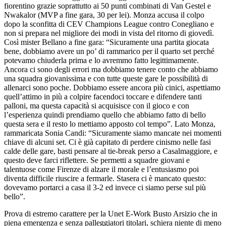
fiorentino grazie soprattutto ai 50 punti combinati di Van Gestel e
Nwakalor (MVP a fine gara, 30 per lei). Monza accusa il colpo
dopo la sconfitta di CEV Champions League contro Conegliano e
non si prepara nel migliore dei modi in vista del ritorno di giovedì.
Così mister Bellano a fine gara: “Sicuramente una partita giocata
bene, dobbiamo avere un po’ di rammarico per il quarto set perché
potevamo chiuderla prima e lo avremmo fatto legittimamente.
Ancora ci sono degli errori ma dobbiamo tenere conto che abbiamo
una squadra giovanissima e con tutte queste gare le possibilità di
allenarci sono poche. Dobbiamo essere ancora più cinici, aspettiamo
quell’attimo in più a colpire facendoci toccare e difendere tanti
palloni, ma questa capacità si acquisisce con il gioco e con
l’esperienza quindi prendiamo quello che abbiamo fatto di bello
questa sera e il resto lo mettiamo apposto col tempo”. Lato Monza,
rammaricata Sonia Candi: “Sicuramente siamo mancate nei momenti
chiave di alcuni set. Ci è già capitato di perdere cinismo nelle fasi
calde delle gare, basti pensare al tie-break perso a Casalmaggiore, e
questo deve farci riflettere. Se permetti a squadre giovani e
talentuose come Firenze di alzare il morale e l’entusiasmo poi
diventa difficile riuscire a fermarle. Stasera ci è mancato questo:
dovevamo portarci a casa il 3-2 ed invece ci siamo perse sul più
bello”.
Prova di estremo carattere per la Unet E-Work Busto Arsizio che in
piena emergenza e senza palleggiatori titolari, schiera niente di meno