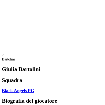
Programma
Squadre
Classifica
Statistiche
News
Stagione
❮
Stagione 2025-2026
Stagione 2024-2025
Stagione 2023-2024
Stagione 2022-2023
Stagione 2021-2022
7
Bartolini
Giulia Bartolini
Squadra
Black Angels PG
Biografia del giocatore