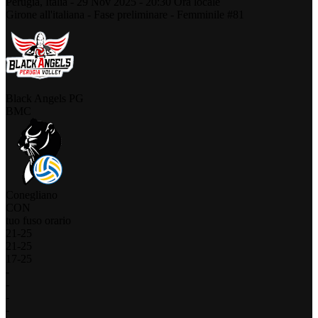
Perugia,
Italia
-
29 Nov 2025 -
20:30
Ora locale
Girone all'italiana - Fase preliminare - Femminile #81
Black Angels PG
BMC
Conegliano
CON
tuo fuso orario
21
-
25
21
-
25
17
-
25
-
-
-
-