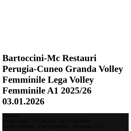
Statistiche
News
Stagione
❮
Stagione 2025-2026
Stagione 2024-2025
Stagione 2023-2024
Stagione 2022-2023
Stagione 2021-2022
Bartoccini-Mc Restauri
Perugia-Cuneo Granda Volley
Femminile Lega Volley
Femminile A1 2025/26
03.01.2026
Risultati
Perugia,
Italia
-
03 Gen 2026 -
20:30
Ora locale
Girone all'italiana - Fase preliminare - Femminile #123