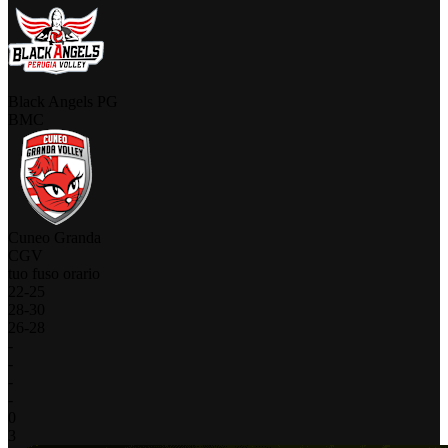
Black Angels PG
BMC
Cuneo Granda
CGV
tuo fuso orario
22
-
25
28
-
30
26
-
28
-
-
-
-
0
3