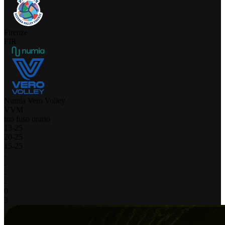
Firenze
FIR
Numia Vero Volley
VVM
tuo fuso orario
13
-
25
20
-
25
15
-
25
-
-
-
-
0
3