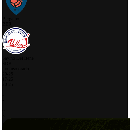
Bergamo
BER
Savino Del Bene
SDB
tuo fuso orario
20
-
25
17
-
25
20
-
25
-
-
-
-
0
3