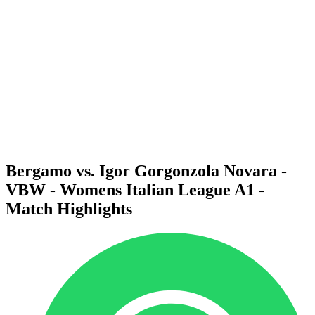
Programma
Squadre
Classifica
Statistiche
News
Stagione
❮
Stagione 2025-2026
Stagione 2024-2025
Stagione 2023-2024
Stagione 2022-2023
Stagione 2021-2022
Bergamo vs. Igor Gorgonzola Novara -
VBW - Womens Italian League A1 -
Match Highlights