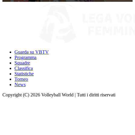
0
seconds
of
9
minutes,
59
seconds
Guarda su VBTV
Programma
Squadre
Classifica
Statistiche
Torneo
News
Copyright (C) 2026 Volleyball World | Tutti i diritti riservati