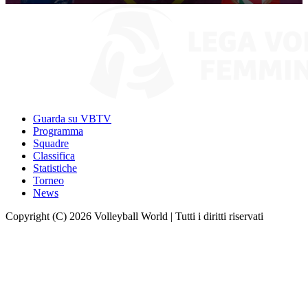
0
seconds
of
9
minutes,
58
seconds
Guarda su VBTV
Programma
Squadre
Classifica
Statistiche
Torneo
News
Copyright (C) 2026 Volleyball World | Tutti i diritti riservati