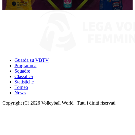
0
seconds
of
9
minutes,
59
seconds
Guarda su VBTV
Programma
Squadre
Classifica
Statistiche
Torneo
News
Copyright (C) 2026 Volleyball World | Tutti i diritti riservati