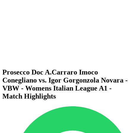
Programma
Squadre
Classifica
Statistiche
News
Stagione
❮
Stagione 2025-2026
Stagione 2024-2025
Stagione 2023-2024
Stagione 2022-2023
Stagione 2021-2022
Prosecco Doc A.Carraro Imoco
Conegliano vs. Igor Gorgonzola Novara -
VBW - Womens Italian League A1 -
Match Highlights