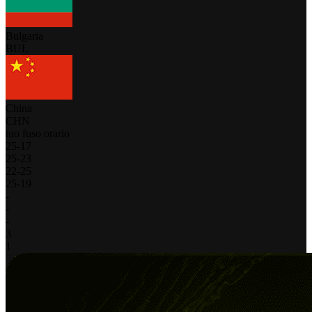
Bulgaria
BUL
China
CHN
tuo fuso orario
25
-
17
25
-
23
22
-
25
25
-
19
-
-
-
3
1