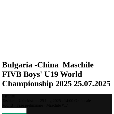
Dove guardare
Squadre
Programma
Classifica
Statistiche
Torneo
News
Stagione 2025
❮
Stagione 2025
Stagione 2023
Stagione 2021
Bulgaria -China Maschile
FIVB Boys' U19 World
Championship 2025 25.07.2025
Risultati
Tashkent,
Uzbekistan
-
25 Lug 2025 -
14:00
Ora locale
Pool B - Fase preliminare - Maschile #17