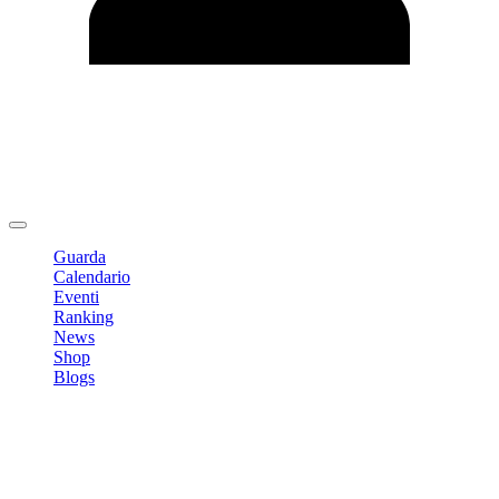
Modifica profilo
Cambia Password
Logout
Guarda
Calendario
Eventi
Ranking
News
Shop
Blogs