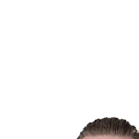
Dove guardare
Tickets
Programma
Squadre
Classifica
Statistiche
Città ospitante
Torneo
Media
News
Stagione 2025
❮
Stagione 2025
Stagione 2022