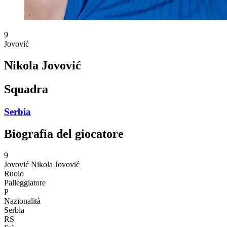
9
Jovović
Nikola Jovović
Squadra
Serbia
Biografia del giocatore
9
Jovović
Nikola Jovović
Ruolo
Palleggiatore
P
Nazionalità
Serbia
RS