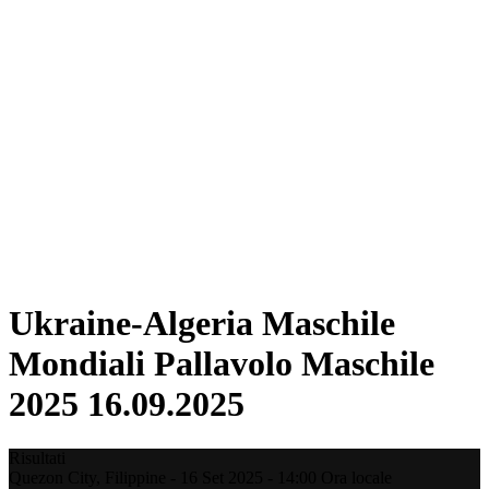
Dove guardare
Tickets
Programma
Squadre
Classifica
Statistiche
Città ospitante
Torneo
Media
News
Stagione 2025
❮
Stagione 2025
Stagione 2022
Ukraine-Algeria Maschile
Mondiali Pallavolo Maschile
2025 16.09.2025
Risultati
Quezon City,
Filippine
-
16 Set 2025 -
14:00
Ora locale