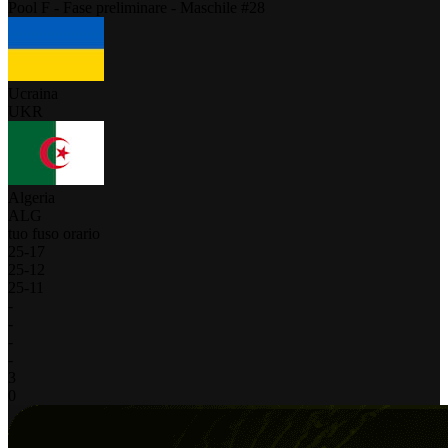
Pool F - Fase preliminare - Maschile #28
Ucraina
UKR
Algeria
ALG
tuo fuso orario
25
-
17
25
-
12
25
-
11
-
-
-
-
3
0