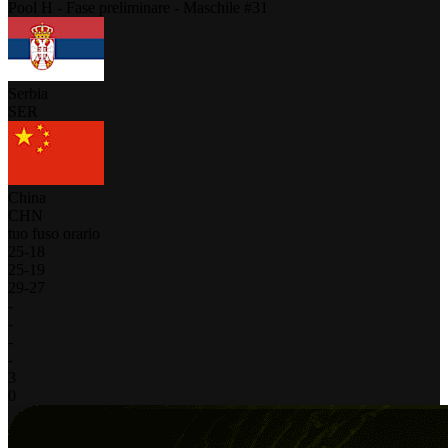
Pool H - Fase preliminare - Maschile #31
Serbia
SER
China
CHN
tuo fuso orario
25
-
18
25
-
19
29
-
27
-
-
-
-
3
0