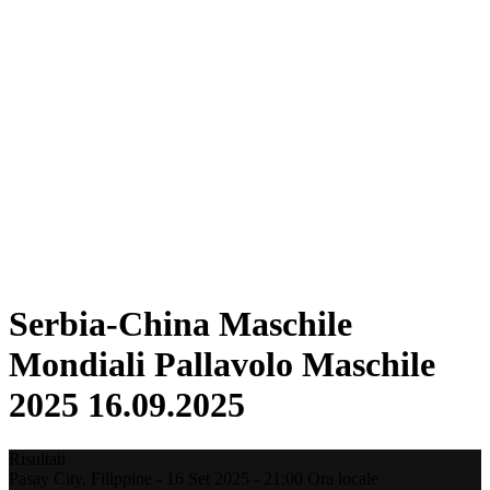
Dove guardare
Tickets
Programma
Squadre
Classifica
Statistiche
Città ospitante
Torneo
Media
News
Stagione 2025
❮
Stagione 2025
Stagione 2022
Serbia-China Maschile
Mondiali Pallavolo Maschile
2025 16.09.2025
Risultati
Pasay City,
Filippine
-
16 Set 2025 -
21:00
Ora locale