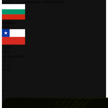
Pool E - Fase preliminare - Maschile #35
Bulgaria
BUL
Chile
CHI
tuo fuso orario
25
-
17
25
-
12
25
-
12
-
-
-
-
3
0