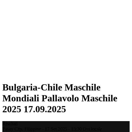
Dove guardare
Tickets
Programma
Squadre
Classifica
Statistiche
Città ospitante
Torneo
Media
News
Stagione 2025
❮
Stagione 2025
Stagione 2022
Bulgaria-Chile Maschile
Mondiali Pallavolo Maschile
2025 17.09.2025
Risultati
Pasay City,
Filippine
-
17 Set 2025 -
13:30
Ora locale