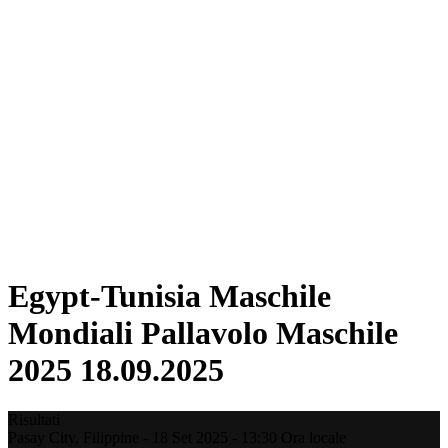
Dove guardare
Tickets
Programma
Squadre
Classifica
Statistiche
Città ospitante
Torneo
Media
News
Stagione 2025
❮
Stagione 2025
Stagione 2022
Egypt-Tunisia Maschile
Mondiali Pallavolo Maschile
2025 18.09.2025
Risultati
Pasay City,
Filippine
-
18 Set 2025 -
13:30
Ora locale