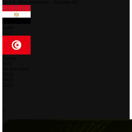
Pool A - Fase preliminare - Maschile #43
Egitto
EGY
Tunisia
TUN
tuo fuso orario
19
-
25
18
-
25
22
-
25
-
-
-
-
0
3