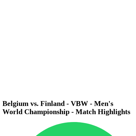
Dove guardare
Tickets
Programma
Squadre
Classifica
Statistiche
Città ospitante
Torneo
Media
News
Stagione 2025
❮
Stagione 2025
Stagione 2022
Belgium vs. Finland - VBW - Men's
World Championship - Match Highlights