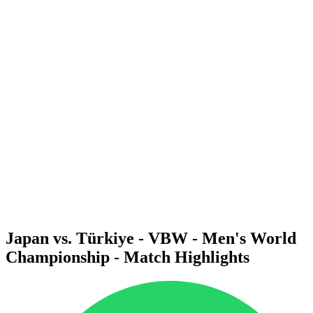
Dove guardare
Tickets
Programma
Squadre
Classifica
Statistiche
Città ospitante
Torneo
Media
News
Stagione 2025
❮
Stagione 2025
Stagione 2022
Japan vs. Türkiye - VBW - Men's World
Championship - Match Highlights