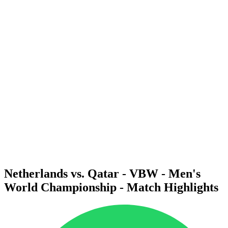
Dove guardare
Tickets
Programma
Squadre
Classifica
Statistiche
Città ospitante
Torneo
Media
News
Stagione 2025
❮
Stagione 2025
Stagione 2022
Netherlands vs. Qatar - VBW - Men's
World Championship - Match Highlights