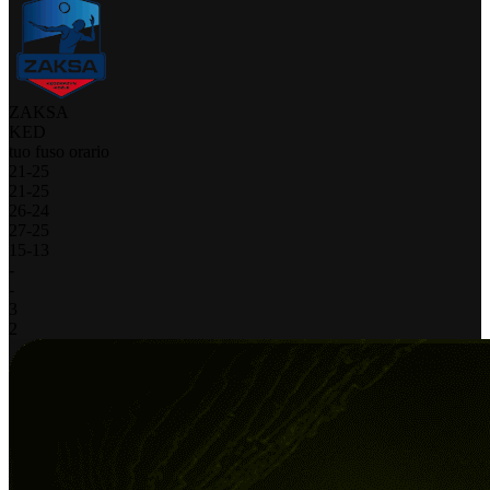
ZAKSA
KED
tuo fuso orario
21
-
25
21
-
25
26
-
24
27
-
25
15
-
13
-
-
3
2