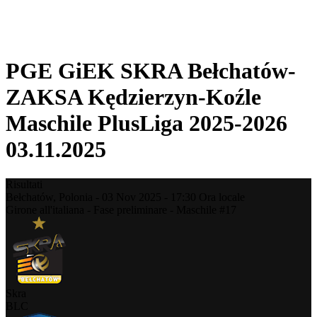
❮
Stagione 2025-2026
Stagione 2024-2025
PGE GiEK SKRA Bełchatów-
ZAKSA Kędzierzyn-Koźle
Maschile PlusLiga 2025-2026
03.11.2025
Risultati
Bełchatów,
Polonia
-
03 Nov 2025 -
17:30
Ora locale
Girone all'italiana - Fase preliminare - Maschile #17
Skra
BLC