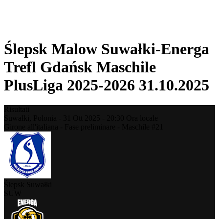
❮
Stagione 2025-2026
Stagione 2024-2025
Ślepsk Malow Suwałki-Energa
Trefl Gdańsk Maschile
PlusLiga 2025-2026 31.10.2025
Risultati
Suwałki,
Polonia
-
31 Ott 2025 -
20:30
Ora locale
Girone all'italiana - Fase preliminare - Maschile #21
Ślepsk Suwałki
SUW