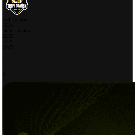
Trefl Gdańsk
GDA
tuo fuso orario
22
-
25
23
-
25
23
-
25
-
-
-
-
0
3