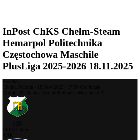
❮
Stagione 2025-2026
Stagione 2024-2025
InPost ChKS Chełm-Steam
Hemarpol Politechnika
Częstochowa Maschile
PlusLiga 2025-2026 18.11.2025
Risultati
Chełm,
Polonia
-
18 Nov 2025 -
17:30
Ora locale
Girone all'italiana - Fase preliminare - Maschile #29
ChKS Chełm
ARK