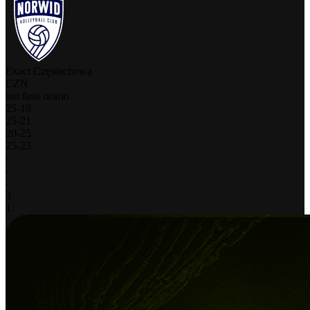
Exact Częstochowa
CZN
tuo fuso orario
25
-
19
25
-
21
20
-
25
25
-
23
-
-
-
3
1