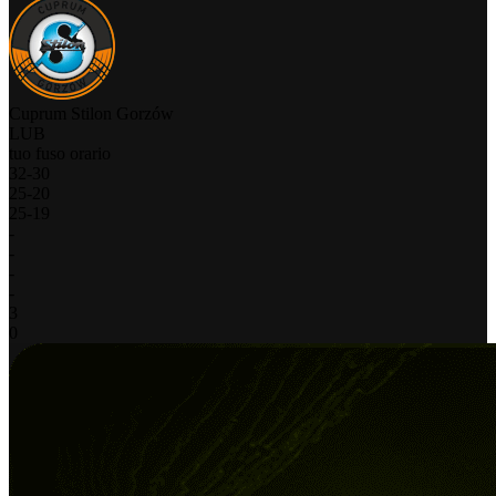
Cuprum Stilon Gorzów
LUB
tuo fuso orario
32
-
30
25
-
20
25
-
19
-
-
-
-
3
0