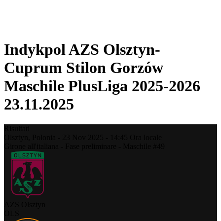
❮
Stagione 2025-2026
Stagione 2024-2025
Indykpol AZS Olsztyn-
Cuprum Stilon Gorzów
Maschile PlusLiga 2025-2026
23.11.2025
Risultati
Olsztyn,
Polonia
-
23 Nov 2025 -
14:45
Ora locale
Girone all'italiana - Fase preliminare - Maschile #49
AZS Olsztyn
OLS