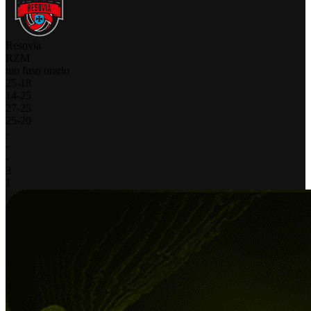
Resovia
RZM
tuo fuso orario
25
-
18
14
-
25
27
-
25
25
-
20
-
-
-
3
1