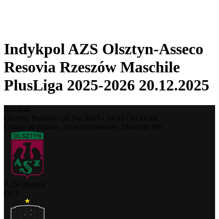
❮
Stagione 2025-2026
Stagione 2024-2025
Indykpol AZS Olsztyn-Asseco
Resovia Rzeszów Maschile
PlusLiga 2025-2026 20.12.2025
Risultati
Olsztyn,
Polonia
-
20 Dic 2025 -
14:45
Ora locale
Girone all'italiana - Fase preliminare - Maschile #87
AZS Olsztyn
OLS