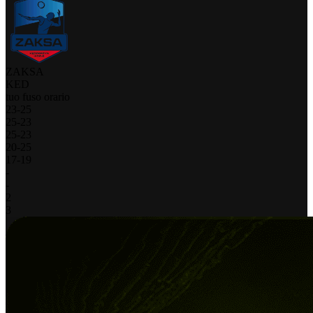
ZAKSA
KED
tuo fuso orario
23
-
25
25
-
23
25
-
23
20
-
25
17
-
19
-
-
2
3