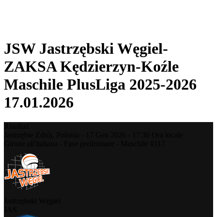
❮
Stagione 2025-2026
Stagione 2024-2025
JSW Jastrzębski Węgiel-
ZAKSA Kędzierzyn-Koźle
Maschile PlusLiga 2025-2026
17.01.2026
Risultati
Jastrzębie Zdrój,
Polonia
-
17 Gen 2026 -
17:30
Ora locale
Girone all'italiana - Fase preliminare - Maschile #117
Jastrzębski Węgiel
JAS