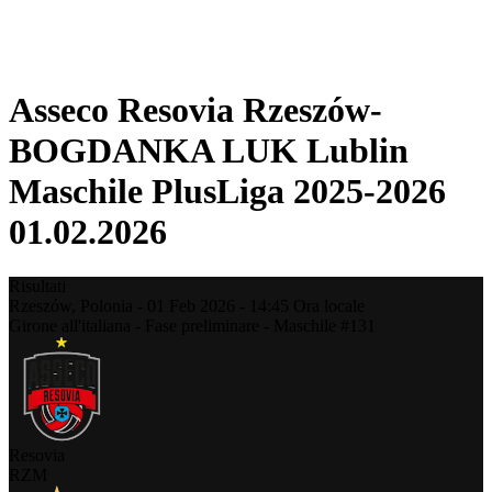
❮
Stagione 2025-2026
Stagione 2024-2025
Asseco Resovia Rzeszów-
BOGDANKA LUK Lublin
Maschile PlusLiga 2025-2026
01.02.2026
Risultati
Rzeszów,
Polonia
-
01 Feb 2026 -
14:45
Ora locale
Girone all'italiana - Fase preliminare - Maschile #131
Resovia
RZM