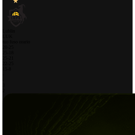
Lublin
LUK
tuo fuso orario
20
-
25
25
-
18
25
-
21
22
-
25
15
-
8
-
-
3
2