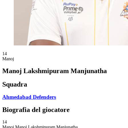
14
Manoj
Manoj Lakshmipuram Manjunatha
Squadra
Ahmedabad Defenders
Biografia del giocatore
14
Manoj
Manoj Lakshmipuram Manjunatha