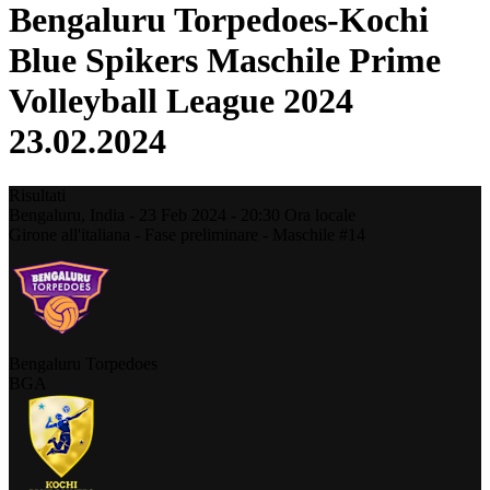
Bengaluru Torpedoes-Kochi
Blue Spikers Maschile Prime
Volleyball League 2024
23.02.2024
Risultati
Bengaluru,
India
-
23 Feb 2024 -
20:30
Ora locale
Girone all'italiana - Fase preliminare - Maschile #14
Bengaluru Torpedoes
BGA