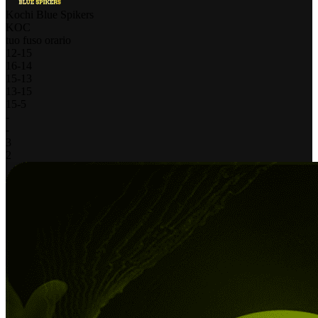
Kochi Blue Spikers
KOC
tuo fuso orario
12
-
15
16
-
14
15
-
13
13
-
15
15
-
5
-
-
3
2