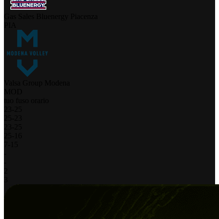
Gas Sales Bluenergy Piacenza
PIA
Valsa Group Modena
MOD
tuo fuso orario
23
-
25
25
-
23
23
-
25
25
-
16
7
-
15
-
-
2
3