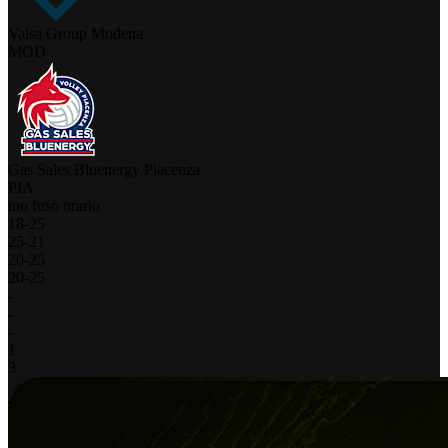
Valsa Group Modena
MOD
Gas Sales Bluenergy Piacenza
PIA
tuo fuso orario
18
-
25
25
-
21
20
-
25
20
-
25
-
-
-
1
3