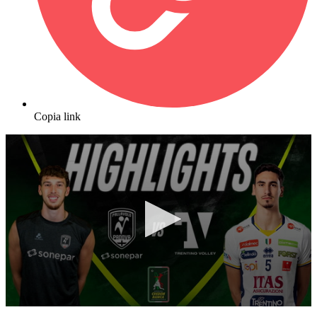
Copia link
0