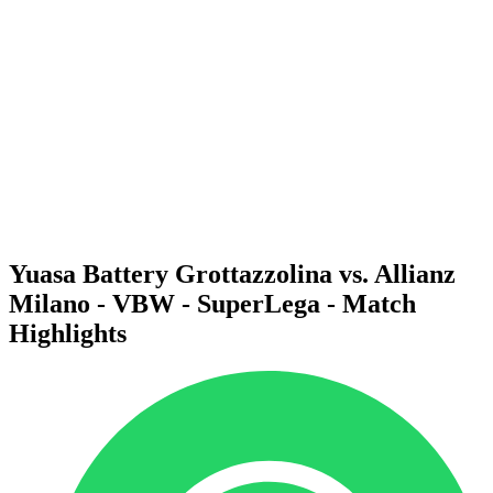
Programma
Squadre
Classifica
Statistiche
News
Stagione
❮
Stagione 2025-2026
Stagione 2024-2025
Stagione 2023-2024
Stagione 2022-2023
Stagione 2021-2022
Yuasa Battery Grottazzolina vs. Allianz
Milano - VBW - SuperLega - Match
Highlights