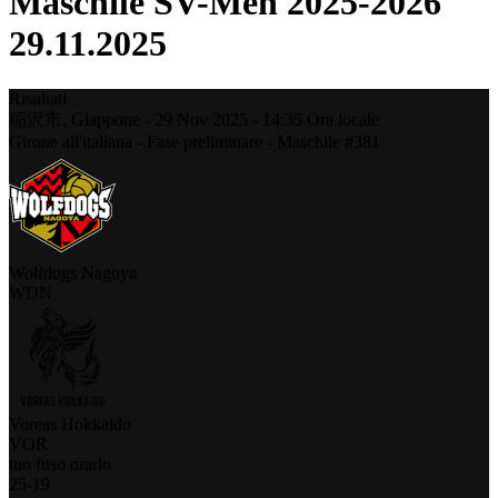
Maschile SV-Men 2025-2026
29.11.2025
Risultati
稲沢市,
Giappone
-
29 Nov 2025 -
14:35
Ora locale
Girone all'italiana - Fase preliminare - Maschile #381
Wolfdogs Nagoya
WDN
Voreas Hokkaido
VOR
tuo fuso orario
25
-
19