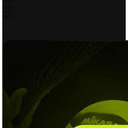
25
-
17
22
-
25
19
-
25
16
-
14
-
-
3
2