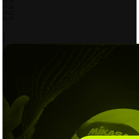
21
-
25
17
-
25
25
-
21
11
-
15
-
-
2
3