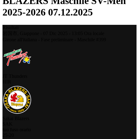
BLAZERS Maschile SV-Men
2025-2026 07.12.2025
Risultati
岩国市,
Giappone
-
07 Dic 2025 -
13:05
Ora locale
Girone all'italiana - Fase preliminare - Maschile #399
JT Thunders
HIR
Sakai Blazers
SAK
tuo fuso orario
25
-
20