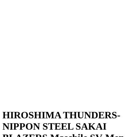
Dove guardare
Programma
Squadre
Classifica
Statistiche
News
Stagione
❮
Stagione 2025-2026
Stagione 2024-2025
HIROSHIMA THUNDERS-
NIPPON STEEL SAKAI