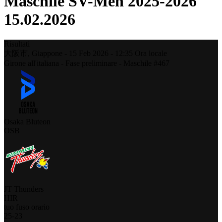
Maschile SV-Men 2025-2026
15.02.2026
Risultati
大阪市,
Giappone
-
15 Feb 2026 -
12:35
Ora locale
Girone all'italiana - Fase preliminare - Maschile #467
Osaka Bluteon
OSB
JT Thunders
HIR
tuo fuso orario
25
-
23