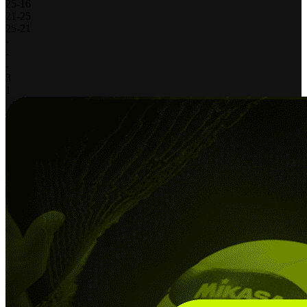
25
-
16
21
-
25
25
-
21
-
-
-
3
1