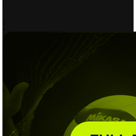
-
-
-
-
0
3