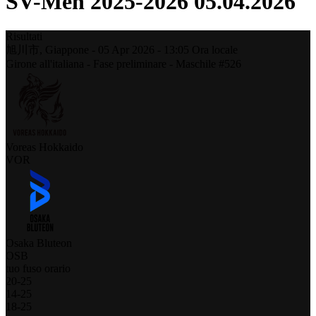
SV-Men 2025-2026 05.04.2026
Risultati
旭川市,
Giappone
-
05 Apr 2026 -
13:05
Ora locale
Girone all'italiana - Fase preliminare - Maschile #526
Voreas Hokkaido
VOR
Osaka Bluteon
OSB
tuo fuso orario
20
-
25
14
-
25
18
-
25