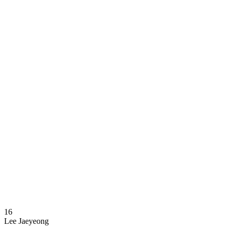
Dove guardare
Programma
Squadre
Classifica
Statistiche
News
Stagione
❮
Stagione 2025-2026
Stagione 2024-2025
16
Lee Jaeyeong