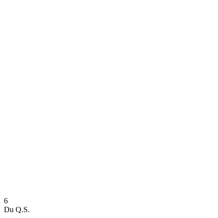
Dove guardare
Programma
Squadre
Classifica
Statistiche
News
Stagione
❮
Stagione 2025-2026
Stagione 2024-2025
6
Du Q.S.