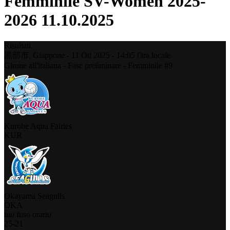
Femminile SV-Women 2025-
2026 11.10.2025
Risultati
黒部市,
Giappone
-
11 Ott 2025 -
14:05
Ora locale
Girone all'italiana - Fase preliminare - Femminile #9
Kurobe Aqua Fairies
KUR
Okayama Seagulls
OKA
tuo fuso orario
25
-
21