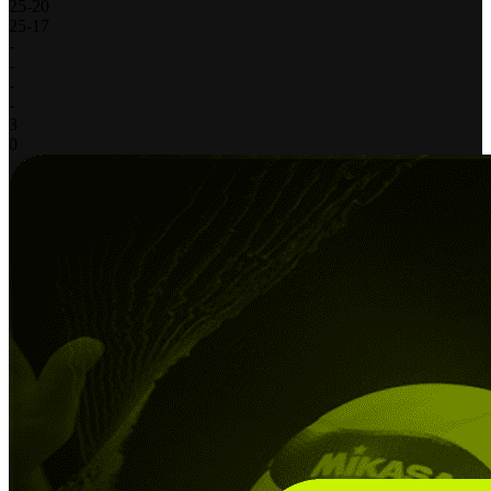
25
-
20
25
-
17
-
-
-
-
3
0