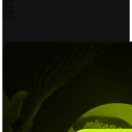
25
-
18
25
-
20
28
-
30
17
-
15
-
-
3
2