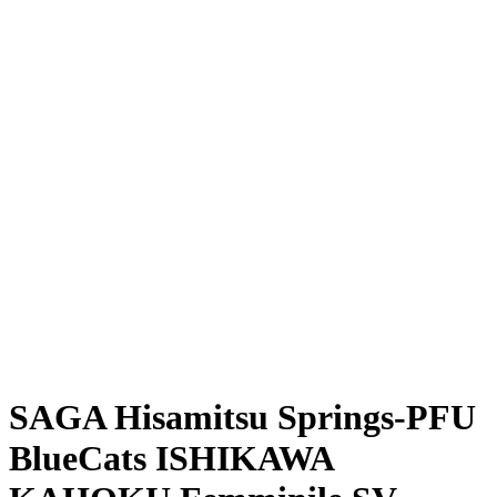
Dove guardare
Programma
Squadre
Classifica
Statistiche
News
Stagione
❮
Stagione 2025-2026
Stagione 2024-2025
SAGA Hisamitsu Springs-PFU
BlueCats ISHIKAWA