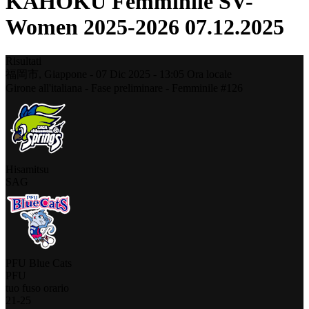
KAHOKU Femminile SV-
Women 2025-2026 07.12.2025
Risultati
福岡市,
Giappone
-
07 Dic 2025 -
13:05
Ora locale
Girone all'italiana - Fase preliminare - Femminile #126
Hisamitsu
SAG
PFU Blue Cats
PFU
tuo fuso orario
21
-
25