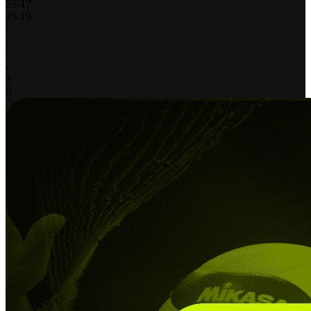
25
-
17
25
-
19
-
-
-
-
3
0