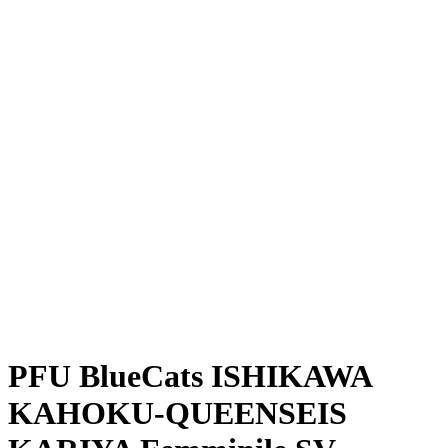
Dove guardare
Programma
Squadre
Classifica
Statistiche
News
Stagione
❮
Stagione 2025-2026
Stagione 2024-2025
PFU BlueCats ISHIKAWA
KAHOKU-QUEENSEIS