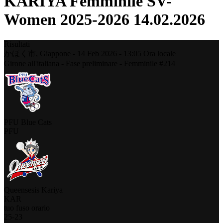
KARIYA Femminile SV-
Women 2025-2026 14.02.2026
Risultati
かほく市,
Giappone
-
14 Feb 2026 -
13:05
Ora locale
Girone all'italiana - Fase preliminare - Femminile #214
PFU Blue Cats
PFU
Queensesis Kariya
KAR
tuo fuso orario
25
-
23