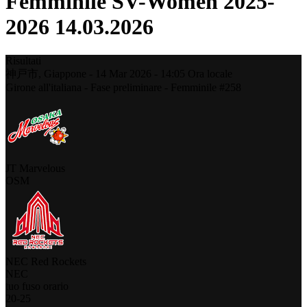
Femminile SV-Women 2025-
2026 14.03.2026
Risultati
神戸市,
Giappone
-
14 Mar 2026 -
14:05
Ora locale
Girone all'italiana - Fase preliminare - Femminile #258
JT Marvelous
OSM
NEC Red Rockets
NEC
tuo fuso orario
20
-
25