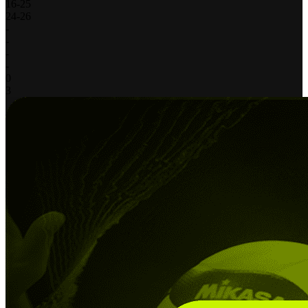
16
-
25
24
-
26
-
-
-
-
0
3