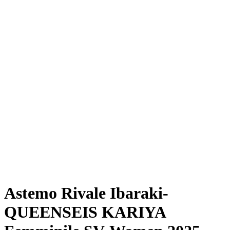
Dove guardare
Programma
Squadre
Classifica
Statistiche
News
Stagione
❮
Stagione 2025-2026
Stagione 2024-2025
Astemo Rivale Ibaraki-
QUEENSEIS KARIYA