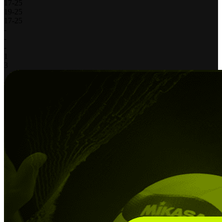
17
-
25
19
-
25
17
-
25
-
-
-
1
3