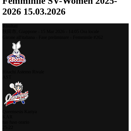
Femminile SV-Women 2025-
2026 15.03.2026
Risultati
秋田市,
Giappone
-
15 Mar 2026 -
14:05
Ora locale
Girone all'italiana - Fase preliminare - Femminile #262
Hitachi Astemo Rivale
AST
Queensesis Kariya
KAR
tuo fuso orario
25
-
22