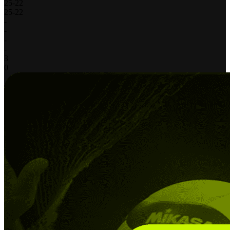
25
-
22
25
-
22
-
-
-
-
3
0