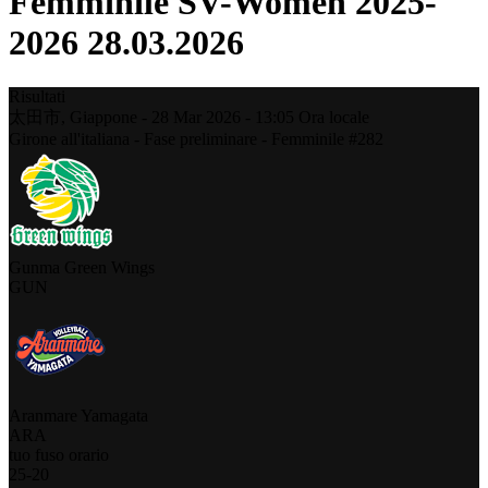
Femminile SV-Women 2025-
2026 28.03.2026
Risultati
太田市,
Giappone
-
28 Mar 2026 -
13:05
Ora locale
Girone all'italiana - Fase preliminare - Femminile #282
Gunma Green Wings
GUN
Aranmare Yamagata
ARA
tuo fuso orario
25
-
20