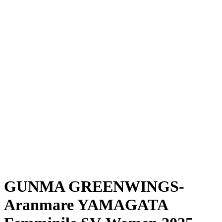
Dove guardare
Programma
Squadre
Classifica
Statistiche
News
Stagione
❮
Stagione 2025-2026
Stagione 2024-2025
GUNMA GREENWINGS-
Aranmare YAMAGATA