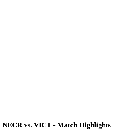
Dove guardare
Programma
Squadre
Classifica
Statistiche
News
Stagione
❮
Stagione 2025-2026
Stagione 2024-2025
NECR vs. VICT - Match Highlights